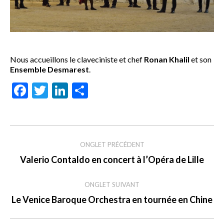
Nous accueillons le claveciniste et chef
Ronan Khalil
et son
Ensemble Desmarest
.
Facebook
Twitter
LinkedIn
Share
Navigation
de
ONGLET PRÉCÉDENT
Onglet
Valerio Contaldo en concert à l’Opéra de Lille
commentaire
précédent
ONGLET SUIVANT
Onglet
Le Venice Baroque Orchestra en tournée en Chine
suivant