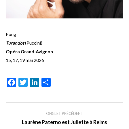
Pong
Turandot
(Puccini)
Opéra Grand-Avignon
15, 17, 19 mai 2026
Facebook
Twitter
LinkedIn
Share
Navigation
de
ONGLET PRÉCÉDENT
Onglet
Laurène Paterno est Juliette à Reims
commentaire
précédent