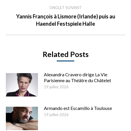
ONGLET SUIVANT
Yannis François à Lismore (Irlande) puis au
Onglet
Haendel Festspiele Halle
suivant
Related Posts
Alexandra Cravero dirige La Vie
Parisienne au Théâtre du Châtelet
19 juillet 2026
Armando est Escamillo à Toulouse
19 juillet 2026