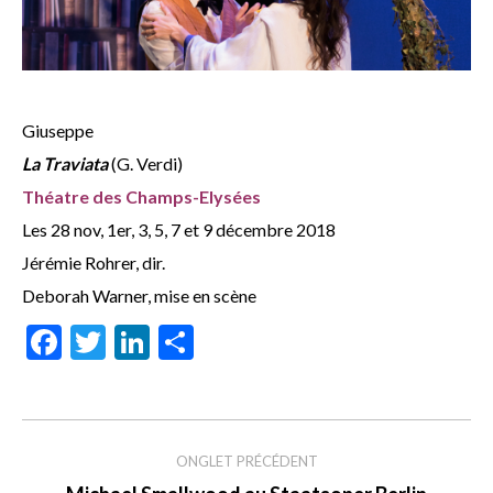
Giuseppe
La Traviata
(G. Verdi)
Théatre des Champs-Elysées
Les 28 nov, 1er, 3, 5, 7 et 9 décembre 2018
Jérémie Rohrer, dir.
Deborah Warner, mise en scène
Facebook
Twitter
LinkedIn
Share
Navigation
de
ONGLET PRÉCÉDENT
Onglet