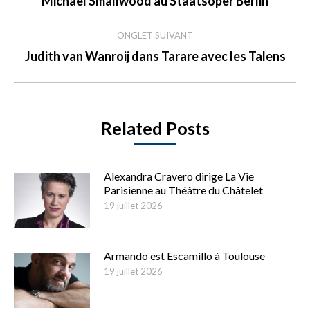
Michael Smallwood au Staatsoper Berlin
commentaire
précédent
ONGLET SUIVANT
Onglet
Judith van Wanroij dans Tarare avec les Talens
suivant
Related Posts
Alexandra Cravero dirige La Vie
Parisienne au Théâtre du Châtelet
19 juillet 2026
Armando est Escamillo à Toulouse
19 juillet 2026