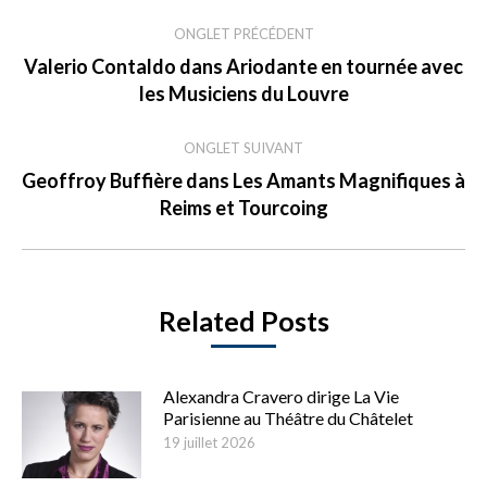
Navigation
de
ONGLET PRÉCÉDENT
Valerio Contaldo dans Ariodante en tournée avec
commentaire
Onglet
les Musiciens du Louvre
précédent
ONGLET SUIVANT
Geoffroy Buffière dans Les Amants Magnifiques à
Onglet
Reims et Tourcoing
suivant
Related Posts
Alexandra Cravero dirige La Vie
Parisienne au Théâtre du Châtelet
19 juillet 2026